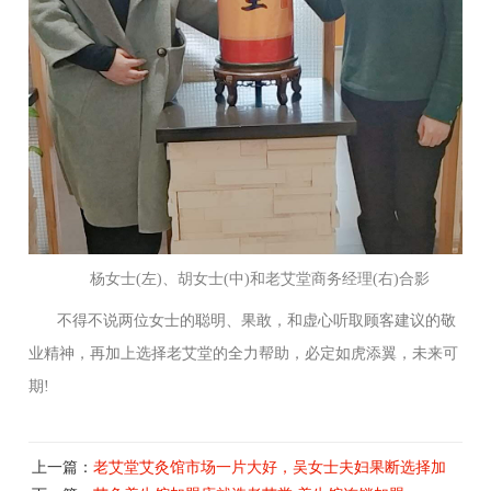
杨女士(左)、胡女士(中)和
老艾堂商务经理
(右)
合影
不得不说两位女士的聪明、果敢，和虚心听取顾客建议的敬
业精神，再加上选择老艾堂的全力帮助，必定如虎添翼，未来可
期!
上一篇：
老艾堂艾灸馆市场一片大好，吴女士夫妇果断选择加