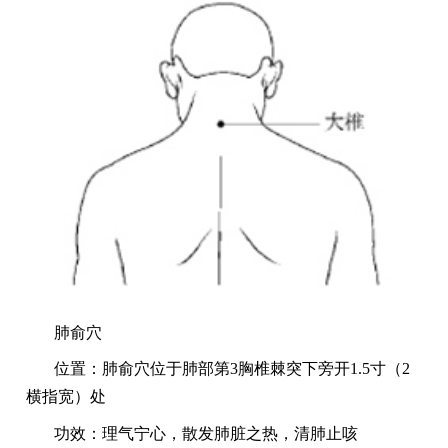
肺俞穴
位置：肺俞穴位于肺部第
3胸椎棘突下旁开1.5寸（2
横指宽）处
功效：理气宁心，散发肺脏之热，清肺止咳