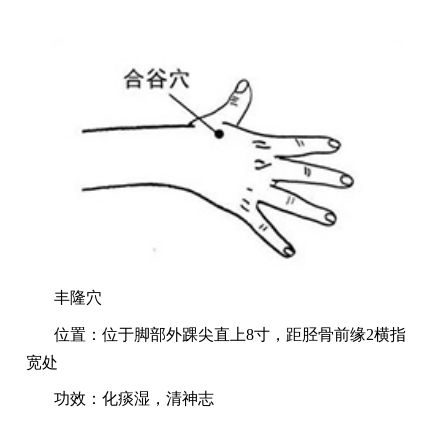
丰隆穴
位置：位于脚部外踝尖直上
8寸，距胫骨前缘2横指
宽处
功效：化痰湿，清神志