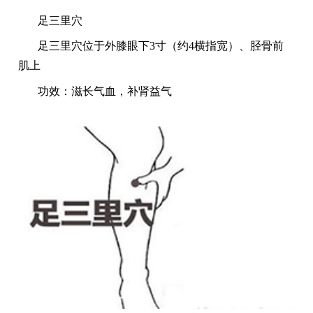
足三里穴
足三里穴位于外膝眼下
3寸（约4横指宽）、胫骨前
肌上
功效：滋长气血，补肾益气