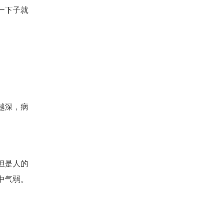
一下子就
越深，病
但是人的
中气弱。