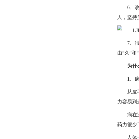
6、
人，坚持
7、
由“久”
为什
1、
从皮
力容易到
病在
药力很少
人体