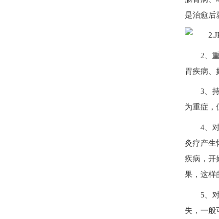
是治愈后
2、
胃疾病、
3、
为重症，
4、
灸疗产生
疾病，开
果，这样
5、
失，一般