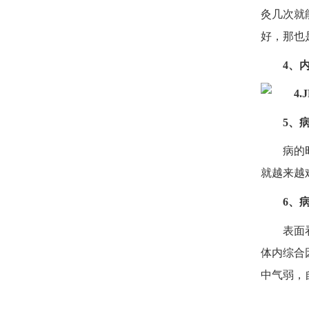
灸几次就
好，那也
4、
5、
病的
就越来越
6、
表面
体内综合
中气弱，