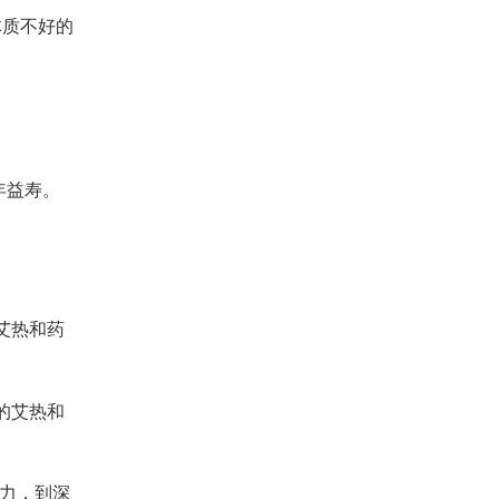
体质不好的
年益寿。
艾热和药
的艾热和
药力，到深