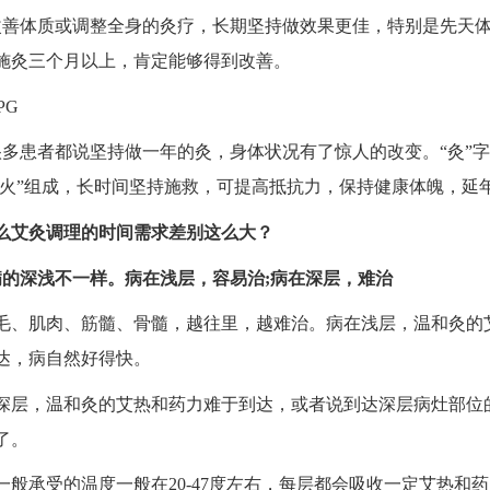
改善体质或调整全身的灸疗，长期坚持做效果更佳，特别是先天
施灸三个月以上，肯定能够得到改善。
很多患者都说坚持做一年的灸，身体状况有了惊人的改变。“灸”字
和“火”组成，长时间坚持施救，可提高抵抗力，保持健康体魄，延
么艾灸调理的时间需求差别这么大？
病的深浅不一样。病在浅层，容易治;病在深层，难治
毛、肌肉、筋髓、骨髓，越往里，越难治。病在浅层，温和灸的
达，病自然好得快。
深层，温和灸的艾热和药力难于到达，或者说到达深层病灶部位
了。
一般承受的温度一般在20-47度左右，每层都会吸收一定艾热和