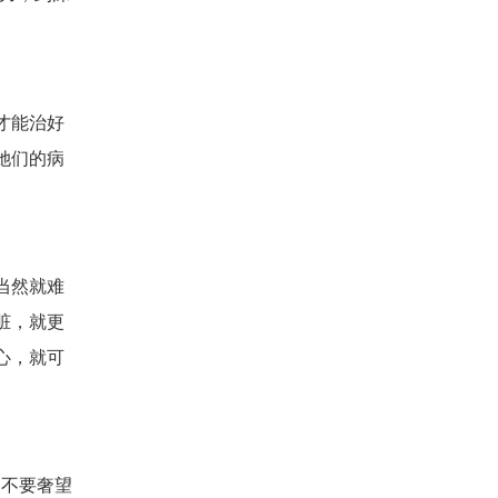
才能治好
她们的病
当然就难
脏，就更
心，就可
，不要奢望