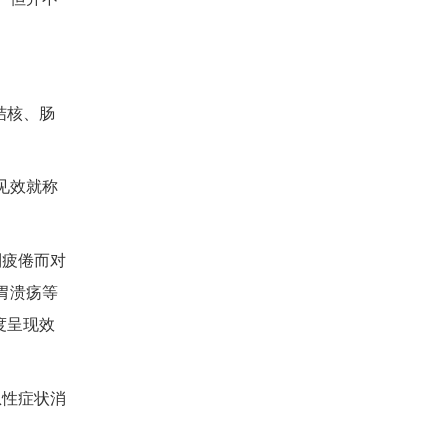
结核、肠
见效就称
到疲倦而对
胃溃疡等
度呈现效
急性症状消