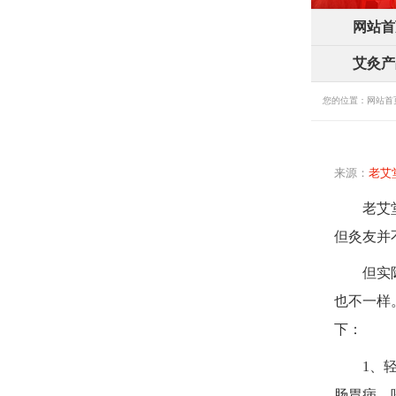
网站首
艾灸产
您的位置：
网站首
来源：
老艾
老艾
但灸友并
但实
也不一样
下：
1、
肠胃病、