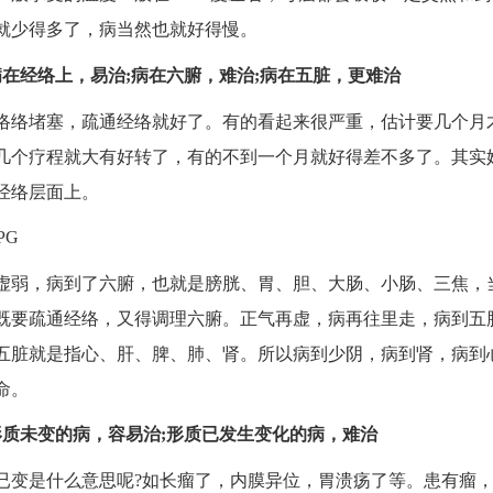
就少得多了，病当然也就好得慢。
病在经络上，易治;病在六腑，难治;病在五脏，更难治
络络堵塞，疏通经络就好了。有的看起来很严重，估计要几个月
几个疗程就大有好转了，有的不到一个月就好得差不多了。其实
经络层面上。
虚弱，病到了六腑，也就是膀胱、胃、胆、大肠、小肠、三焦，
既要疏通经络，又得调理六腑。正气再虚，病再往里走，病到五
五脏就是指心、肝、脾、肺、肾。所以病到少阴，病到肾，病到
命。
形质未变的病，容易治;形质已发生变化的病，难治
已变是什么意思呢?如长瘤了，内膜异位，胃溃疡了等。患有瘤