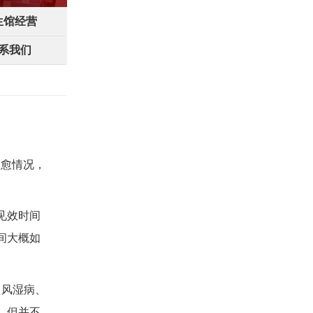
生馆经营
系我们
痊愈情况，
见效时间
间大概如
、风湿病、
。但并不