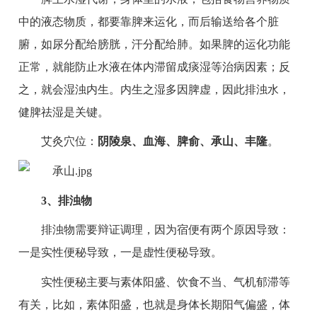
中的液态物质，都要靠脾来运化，而后输送给各个脏
腑，如尿分配给膀胱，汗分配给肺。如果脾的运化功能
正常，就能防止水液在体内滞留成痰湿等治病因素；反
之，就会湿浊内生。内生之湿多因脾虚，因此排浊水，
健脾祛湿是关键。
艾灸穴位：
阴陵泉、血海、脾俞、承山、丰隆
。
3、排浊物
排浊物需要辩证调理，因为宿便有两个原因导致：
一是实性便秘导致，一是虚性便秘导致。
实性便秘主要与素体阳盛、饮食不当、气机郁滞等
有关，比如，素体阳盛，也就是身体长期阳气偏盛，体