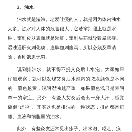
2、浊水
浊水就是湿浊。老爱吐痰的人，就是因为体内浊水
太多。浊水对人体的危害很大，它若窜到腿上就是水
肿，窜到皮肤表面就是湿疹，窜到头部就导致晕眩症。
湿浊遇肝火则化痰，逢脾虚则腹泻，所以必须及早清
除，否则遗患无穷。
说到排浊水，就不得不提艾灸后出水泡。大家如果
仔细观察，就可以发现艾灸后水泡内的脓液颜色是不同
的，颜色越黄，说明湿浊越严重；如果颜色浅只是表明
单一的寒症。另外，有些人艾灸后会出一身大汗，感觉
貌似“虚脱”。其实这也是排浊的一种状态，排的都是脏
腑、血液和细胞里的浊水。
此外，有些灸友还常见出疹子、出水泡、呕吐、痰