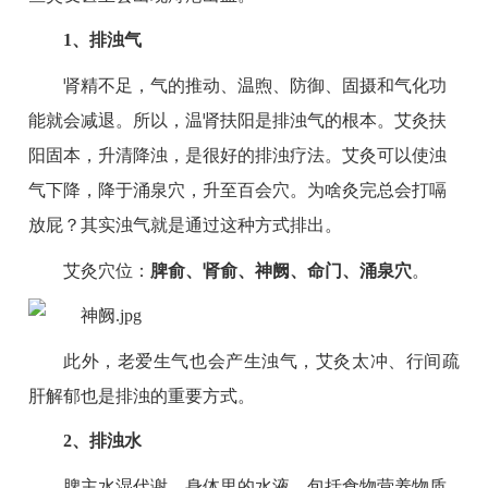
1、排浊气
肾精不足，气的推动、温煦、防御、固摄和气化功
能就会减退。所以，温肾扶阳是排浊气的根本。艾灸扶
阳固本，升清降浊，是很好的排浊疗法。艾灸可以使浊
气下降，降于涌泉穴，升至百会穴。为啥灸完总会打嗝
放屁？其实浊气就是通过这种方式排出。
艾灸穴位：
脾俞、肾俞、神阙、命门、涌泉穴
。
此外，老爱生气也会产生浊气，艾灸太冲、行间疏
肝解郁也是排浊的重要方式。
2、排浊水
脾主水湿代谢，身体里的水液，包括食物营养物质