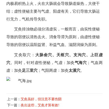
内极易积热上火，火在大肠就会导致肠道燥热，大便干
结；虚性便秘主要与气虚、阳虚有关，它们导致大肠运
行无力，气机传导失职。
艾灸排浊物必须分清虚实，一般而言，由实性便秘
导致的宿便以清热去火、消食导滞为原则，由虚性便秘
导致的宿便以温阳益肾、补益气血、滋阴润燥为原则。
艾灸取穴：
大肠俞穴、天枢穴、支沟穴、上巨虚
穴
。同时，针对虚性便秘，气虚：加灸
气海穴
；气血两
虚：加灸
足三里穴
；气阳两虚：加灸
太溪穴
。
上一篇：
艾灸虽好，但注意不要伤阴
下一篇：
灸出这些，艾灸才算有效!