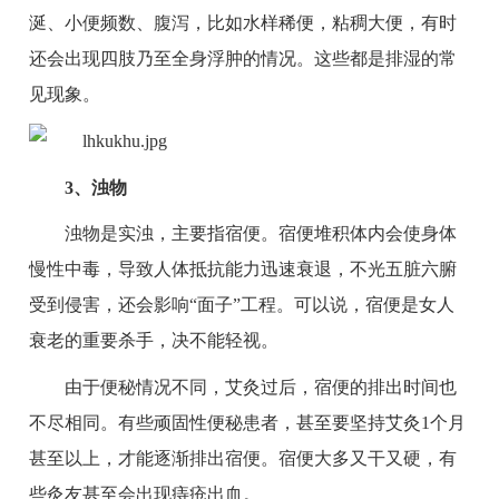
涎、小便频数、腹泻，比如水样稀便，粘稠大便，有时
还会出现四肢乃至全身浮肿的情况。这些都是排湿的常
见现象。
3、浊物
浊物是实浊，主要指宿便。宿便堆积体内会使身体
慢性中毒，导致人体抵抗能力迅速衰退，不光五脏六腑
受到侵害，还会影响“面子”工程。可以说，宿便是女人
衰老的重要杀手，决不能轻视。
由于便秘情况不同，艾灸过后，宿便的排出时间也
不尽相同。有些顽固性便秘患者，甚至要坚持艾灸1个月
甚至以上，才能逐渐排出宿便。宿便大多又干又硬，有
些灸友甚至会出现痔疮出血。