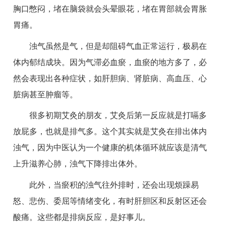
胸口憋闷，堵在脑袋就会头晕眼花，堵在胃部就会胃胀
胃痛。
浊气虽然是气，但是却阻碍气血正常运行，极易在
体内郁结成块。因为气滞必血瘀，血瘀的地方多了，必
然会表现出各种症状，如肝胆病、肾脏病、高血压、心
脏病甚至肿瘤等。
很多初期艾灸的朋友，艾灸后第一反应就是打嗝多
放屁多，也就是排气多。这个其实就是艾灸在排出体内
浊气，因为中医认为一个健康的机体循环就应该是清气
上升滋养心肺，浊气下降排出体外。
此外，当瘀积的浊气往外排时，还会出现烦躁易
怒、悲伤、委屈等情绪变化，有时肝胆区和反射区还会
酸痛。这些都是排病反应，是好事儿。