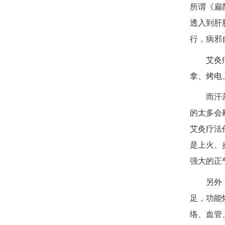
所谓《扁
透入到肝
行，病邪
艾灸
拿、烤电
而汗
的太多会
艾灸疗法
是上火、
强大的正
另外
足，功能
络、血管