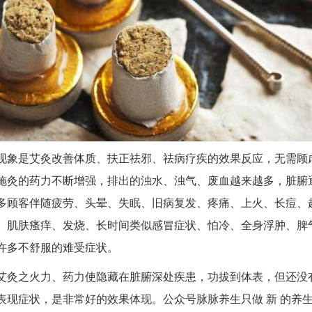
现象是艾灸改善体质、扶正祛邪、祛病疗疾的效果反应，无需顾
施灸的药力不断增强，排出的浊水、浊气、废血越来越多，脏腑
多顾客伴随疲劳、头晕、失眠、旧病复发、疼痛、上火、长痘、
、肌肤瘙痒、发烧、长时间类似感冒症状、怕冷、全身浮肿、脾
许多不舒服的难受症状。
艾灸之火力、药力使隐藏在脏腑深处疾患，功拔到体表，但还没
表现症状，是非常好的效果体现。公众号脉脉养生只做 新 的养