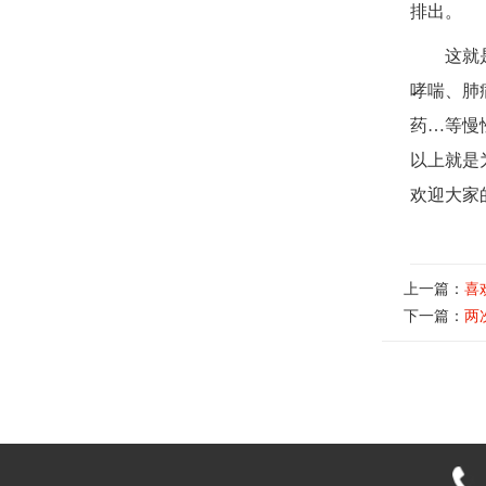
排出。
这就
哮喘、肺
药…等慢
以上就是
欢迎大家
上一篇：
喜
下一篇：
两