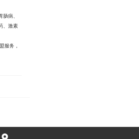
胃肠病、
药、激素
盟服务，