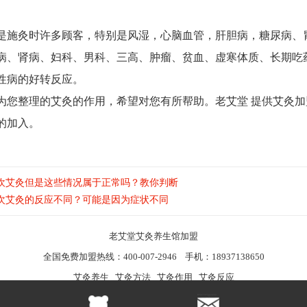
是施灸时许多顾客，特别是风湿，心脑血管，肝胆病，糖尿病、
病、肾病、妇科、男科、三高、肿瘤、贫血、虚寒体质、长期吃
性病的好转反应。
为您整理的艾灸的作用，希望对您有所帮助。老艾堂 提供艾灸加
的加入。
欢艾灸但是这些情况属于正常吗？教你判断
次艾灸的反应不同？可能是因为症状不同
老艾堂
艾灸养生馆加盟
全国免费加盟热线：400-007-2946 手机：18937138650
艾灸养生
艾灸方法
艾灸作用
艾灸反应