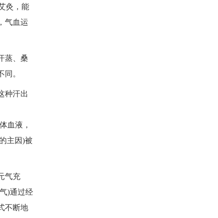
艾灸，能
，气血运
汗蒸、桑
不同。
这种汗出
体血液，
的主因)被
元气充
气)通过经
式不断地