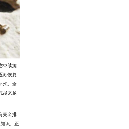
虑继续施
逐渐恢复
起泡、全
气越来越
有完全排
生知识。正