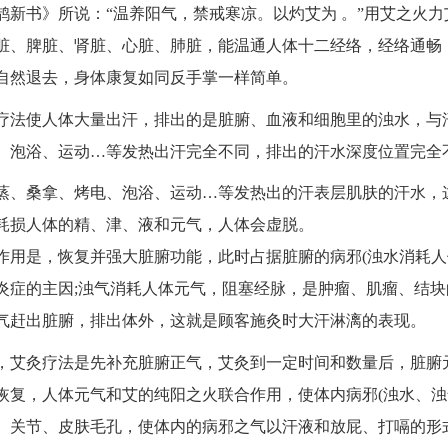
鹊新书》所说：“温养阳气，禁戒寒凉。以灼艾为 。”用艾之火力
脏、脾脏、肾脏、心脏、肺脏，能温通人体十二经络，经络通畅
自然退去，身体康复如同反手掌一样简单。
疗法使人体大量出汗，排出的是脏腑、血液和细胞里的浊水，与
、泡浴、运动…等发热出汗完全不同，排出的汗水深度位置完全
蒸、桑拿、烤电、泡浴、运动…等发热出的汗表层肌肤的汗水，
耗损人体的精、津、液和元气，人体会虚脱。
作用是，恢复并强大脏腑功能，此时占据脏腑的病邪(浊水消耗人
炎症的主因;浊气消耗人体元气，阻塞经脉，是肿瘤、肌瘤、结块
气赶出脏腑，排出体外，这就是顾客施灸时大汗淋漓的表现。
，艾灸疗法是先补充脏腑正气，艾灸到一定时间和数量后，脏腑
恢复，人体元气和艾的纯阳之火联合作用，使体内病邪(浊水、浊
、关节、皮肤毛孔，使体内的病邪之气以汗液和放屁、打嗝的形