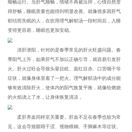
顺畅运行。当肝气顺畅，情绪不再被压抑，心情自然变
得舒畅，睡眠质量也能得到明显改善。就像很多因肝气
郁结而失眠的人，在饮用理气解郁汤一段时间后，入睡
变得更容易，睡眠也更加安稳。
清肝潜阳，针对的是春季常见的肝火旺盛问题。春
季阳气上升，如果肝气不加以正确引导，就容易引发肝
火。肝火过旺会导致头晕目眩、面红目赤、口苦咽干等
症状，就像身体里着了一把火。理气解郁汤中的成分能
够有效清除肝火，使体内的阳气恢复平衡，就像给燃烧
的火焰浇上了水，让身体恢复清凉 。
柔肝养血同样至关重要。肝血不足在春季也较为常
见，这会导致眼睛干涩、视物模糊、手脚麻木等症状。