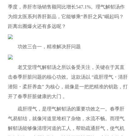
季度，养肝市场销售额同比增长547.1%。理气解郁汤作
为煌太医系列养肝新品，它能够乘“养肝之风”崛起吗？
距离出圈爆火还有多远呢？
功效三合一，精准解决肝问题
老艾堂理气解郁汤之所以备受关注，关键在于其直
击春季肝脏问题的核心功效。这款汤以 “疏肝理气・清肝
潜阳・柔肝养血” 为核心，就像是一把把精准的钥匙，打
开了春季肝脏健康的大门 。
疏肝理气，是理气解郁汤的重要功效之一。春季肝
气易郁结，就像河道里堆积了杂物，水流不畅。而理气
解郁汤能够像清理河道的工人，帮助疏通肝气，使气机