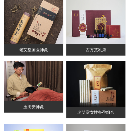
老艾堂国医神灸
古方艾乳康
玉衡安神灸
老艾堂女性备孕组合