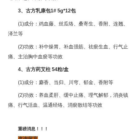
3、古方乳康包1# 5g*12包
(1)成分：鸡血藤、丝瓜络、桑寄生、香附、连翘、
泽兰等
(2)功效：补中燥胃、补血强筋、祛瘀生血、行气止
痛、主治胸中血瘀等功效
4、古方药艾柱 54粒/盒
(1)成分：麝香、当归、川穹、郁金、香附等
(2)功效：养血柔肝、缓中止痛、理气解郁，消炎镇
痛、行气活血、温通经络、消瘀散结等功效
重磅消息！！！
咨询留言