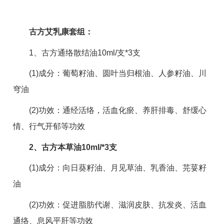
古方艾乳康套组：
1、古方通络散结油10ml/支*3支
(1)成分：葡萄籽油、圆叶当归根油、人参籽油、川
穹油
(2)功效：通经活络，活血化瘀、养肝排毒、舒缓心
情、行气开郁等功效
2、古方本草油10ml/*3支
(1)成分：向日葵籽油、月见草油、乳香油、芫荽籽
油
(2)功效：促进脂肪代谢、滋润皮肤、抗发炎、活血
通络、息风平肝等功效