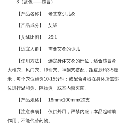
3（蓝色——感冒）
【产品名称】：老艾堂少儿灸
【产品成分】：艾绒
【艾绒比例】：25:1
【适宜人群】：需要艾灸的少儿
【使用方法】：选定身体艾灸的部位，适合感冒灸
大椎穴、风门穴、肺俞穴、神阙穴搭配，距皮肤约3-5厘
米，每个穴位施灸10-15分钟；或配合灸器在身体所需部
位进行温和灸、隔物灸，或室内熏灭菌。
【产品规格】：18mmx100mmx20支
【注意事项】：仅供外用，严禁内服；本品起辅助
作用，不能代替药物。