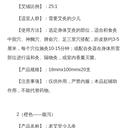
【艾绒比例】：25:1
【适宜人群】：需要艾灸的少儿
【使用方法】：选定身体艾灸的部位，适合积食灸
中脘穴、神阙穴、脾俞穴、足三里穴搭配，距皮肤约3-5
厘米，每个穴位施灸10-15分钟；或配合灸器在身体所需
部位进行温和灸、隔物灸，或室内香薰灭菌。
【产品规格】：18mmx100mmx20支
【注意事项】：仅供外用，严禁内服；本品起辅助
作用，不能代替药物。
2（橙色——腹泻）
【产品名称】：老艾堂少儿灸