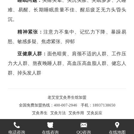
睡眠问题：
头痛头晕、头沉头胀、失眠多梦、入睡
难、易醒、长期睡眠质量不佳、醒后疲乏无力头昏头
沉。
精神紧张：
注意力不集中、记忆力下降、暴躁易
怒、敏感多疑、焦虑紧张、抑郁
亚健康人群：
面色暗黄、肩颈不适的人群、工作压
力大人群、熬夜晚睡人群、高血压高血脂人群、健忘人
群、掉头发人群
老艾堂
艾灸养生馆加盟
全国免费加盟热线：400-007-2946 手机：18937138650
艾灸养生
艾灸方法
艾灸作用
艾灸反应
电话咨询
在线咨询
QQ咨询
在线地图